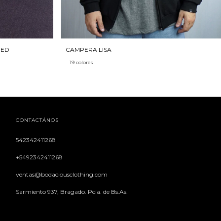
DED
CAMPERA LISA
19 colores
CONTACTÁNOS
542342411268
+5492342411268
ventas@bodaciousclothing.com
Sarmiento 937, Bragado. Pcia. de Bs.As.